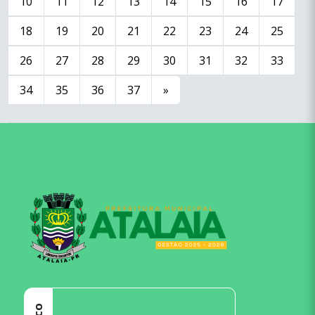
10
11
12
13
14
15
16
17
18
19
20
21
22
23
24
25
26
27
28
29
30
31
32
33
34
35
36
37
»
conteúdo
rodapé