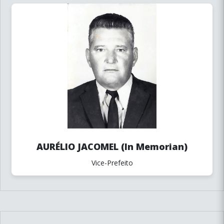
AURÉLIO JACOMEL (In Memorian)
Vice-Prefeito
Sua dúvida pode virar resposta
pra todo mundo!