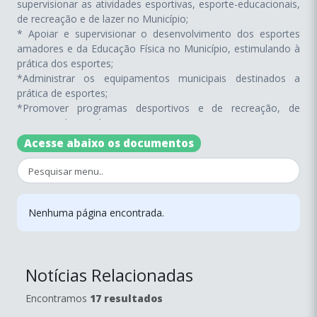
supervisionar as atividades esportivas, esporte-educacionais,
de recreação e de lazer no Município;
* Apoiar e supervisionar o desenvolvimento dos esportes
amadores e da Educação Física no Município, estimulando à
prática dos esportes;
*Administrar os equipamentos municipais destinados a
prática de esportes;
*Promover programas desportivos e de recreação, de
interesse da população;
* Estabelecer parcerias com órgãos afins, inclusive ligas,
Acesse abaixo os documentos
federações e empresas, de forma a incentivar e ampliar a
prática desportiva junto à população;
* Analisar e propor atividades recreativas e de lazer, que
atendam as expectativas e especificidade de cada região da
cidade;
Nenhuma página encontrada.
* Subsidiar o Governo Municipal, quanto à proposição e
acompanhamento dos investimentos físico-financeiros para
o desenvolvimento das ações de Esportes e de Recreação;
Notícias Relacionadas
* Promover e incentivar ações para a prática de atividades
inclusivas para 3ª idade e deficientes.
Encontramos
17 resultados