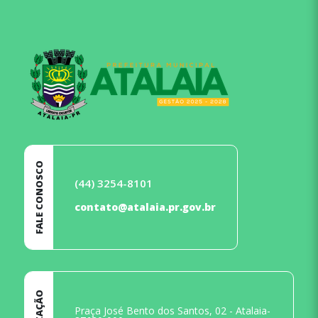
rodapé
FALE CONOSCO
(44) 3254-8101
contato@atalaia.pr.gov.br
Praça José Bento dos Santos, 02 - Atalaia-