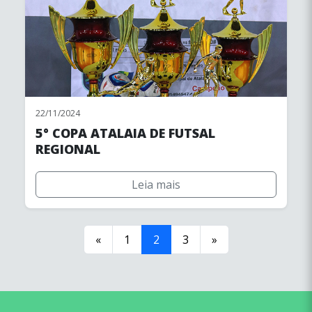
22/11/2024
5° COPA ATALAIA DE FUTSAL
REGIONAL
Leia mais
«
1
2
3
»
conteúdo