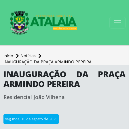
conteúdo do menu
Início
Notícias
INAUGURAÇÃO DA PRAÇA ARMINDO PEREIRA
conteúdo
INAUGURAÇÃO DA PRAÇA
principal
ARMINDO PEREIRA
Residencial João Vilhena
segunda, 18 de agosto de 2025