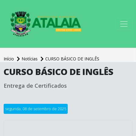
conteúdo do menu
Início
Notícias
CURSO BÁSICO DE INGLÊS
conteúdo
CURSO BÁSICO DE INGLÊS
principal
Entrega de Certificados
segunda, 08 de setembro de 2025