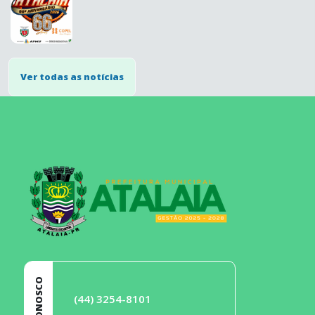
Ver todas as notícias
conteúdo
rodapé
FALE CONOSCO
(44) 3254-8101