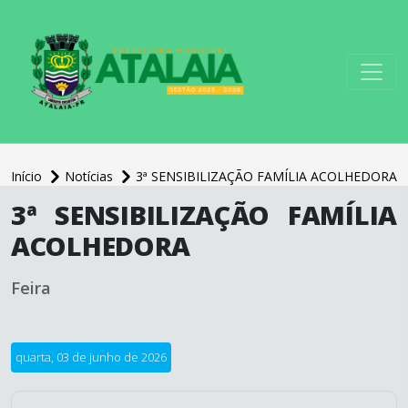
conteúdo do menu
Início
Notícias
3ª SENSIBILIZAÇÃO FAMÍLIA ACOLHEDORA
conteúdo
3ª SENSIBILIZAÇÃO FAMÍLIA
principal
ACOLHEDORA
Feira
quarta, 03 de junho de 2026