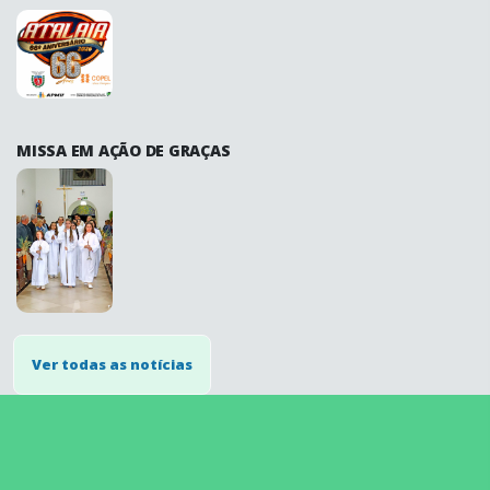
MISSA EM AÇÃO DE GRAÇAS
Ver todas as notícias
conteúdo
rodapé