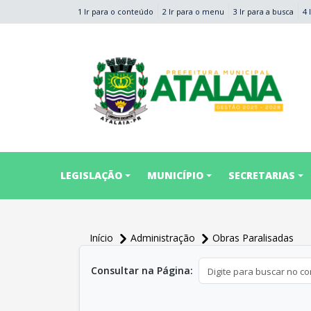
1 Ir para o conteúdo
2 Ir para o menu
3 Ir para a busca
4 
conteúdo do menu
LEGISLAÇÃO
MUNICÍPIO
SECRETARIAS
Início
Administração
Obras Paralisadas
conteúdo principal
Consultar na Página: