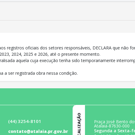
 aos registros oficiais dos setores responsáveis, DECLARA que não fo
 2023, 2024, 2025 e 2026, até o presente momento.
paralisada aquela cuja execução tenha sido temporariamente interr
a a ser registrada obra nessa condição.
LOCALIZAÇÃO
(44) 3254-8101
Praça José Bento dos
Atalaia-87630-000
Segunda a Sexta-fe
contato@atalaia.pr.gov.br