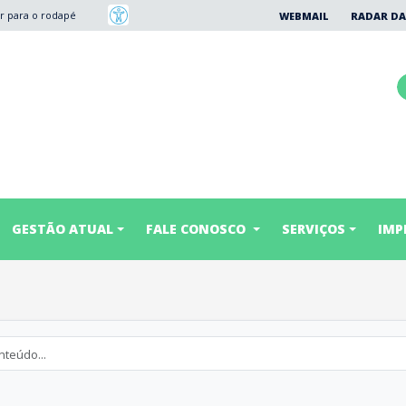
Ir para o rodapé
WEBMAIL
RADAR DA
GESTÃO ATUAL
FALE CONOSCO
SERVIÇOS
IMP