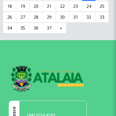
18
19
20
21
22
23
24
25
26
27
28
29
30
31
32
33
34
35
36
37
»
conteúdo
rodapé
(44) 3254-8101