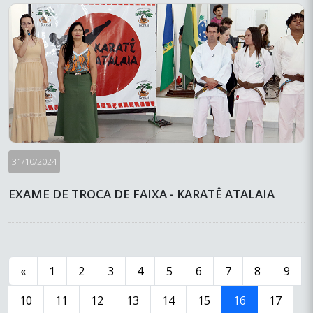
31/10/2024
EXAME DE TROCA DE FAIXA - KARATÊ ATALAIA
«
1
2
3
4
5
6
7
8
9
10
11
12
13
14
15
16
17