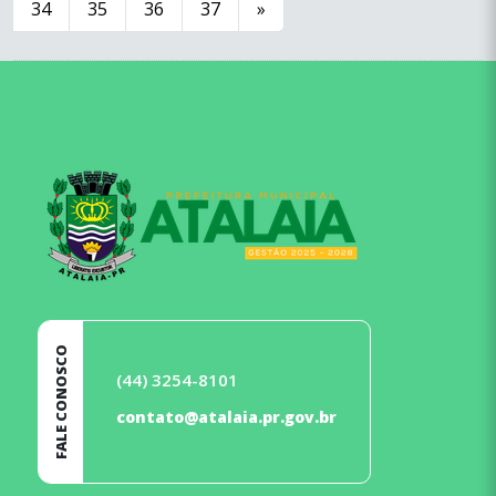
34
35
36
37
»
conteúdo
rodapé
FALE CONOSCO
(44) 3254-8101
contato@atalaia.pr.gov.br