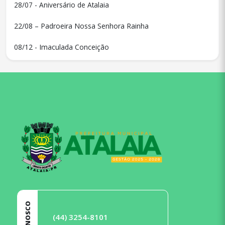
28/07 - Aniversário de Atalaia
22/08 – Padroeira Nossa Senhora Rainha
08/12 - Imaculada Conceição
conteúdo
rodapé
(44) 3254-8101