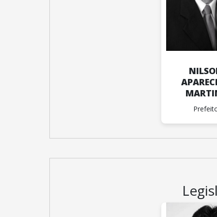
NILS
APAREC
MARTI
Prefeit
Legis