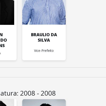
ON
BRAULIO DA
IDO
SILVA
NS
Vice-Prefeito
o
latura: 2008 - 2008