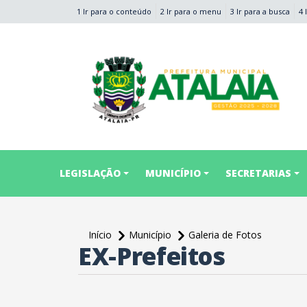
1 Ir para o conteúdo
2 Ir para o menu
3 Ir para a busca
4 
conteúdo do menu
LEGISLAÇÃO
MUNICÍPIO
SECRETARIAS
Início
Município
Galeria de Fotos
EX-Prefeitos
conteúdo
principal