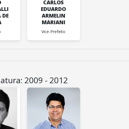
O
CARLOS
LLI
EDUARDO
 DE
ARMELIN
A
MARIANI
o
Vice-Prefeito
latura: 2009 - 2012