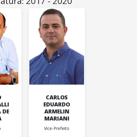
latura: 2017 - 2020
O
CARLOS
LLI
EDUARDO
 DE
ARMELIN
A
MARIANI
o
Vice-Prefeito