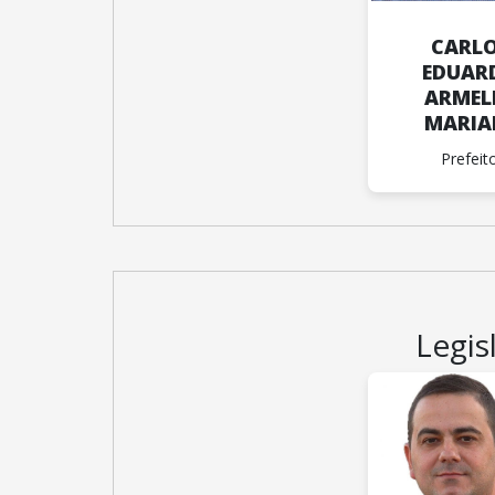
CARL
EDUAR
ARMEL
MARIA
Prefeit
Legis