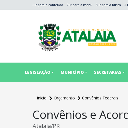
1 Ir para o conteúdo
2 Ir para o menu
3 Ir para a busca
4 
conteúdo do menu
LEGISLAÇÃO
MUNICÍPIO
SECRETARIAS
Início
Orçamento
Convênios Federais
Convênios e Acor
Atalaia/PR