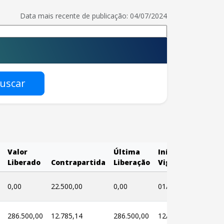
Data mais recente de publicação: 04/07/2024
uscar
Valor
Última
Início
Fim
Liberado
Contrapartida
Liberação
Vigência
Vigên
0,00
22.500,00
0,00
01/07/2024
01/07
286.500,00
12.785,14
286.500,00
12/12/2023
12/12