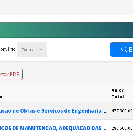
B
Convênio
rtar PDF
Valor
o
Total
477.500,00
Execucao de Obras e Servicos de Engenharia para Estradas Vicinais
286.500,00
SERVICOS DE MANUTENCAO, ADEQUACAO DAS ESTRADAS VICINAIS NO MUNICIPIO DE ATALAIA-PR; RECUPERACAO DE ESTRADAS VICINAIS NA ESTRADA PICADAO REGIAO DA VILA RURAL.