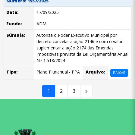
Número: 1557/2025
Data:
17/09/2025
Fundo:
ADM
Súmula:
Autoriza o Poder Executivo Municipal por
decreto cancelar a ação 2146 e com o valor
suplementar a ação 2174 das Emendas
Impositivas prevista da Lei Orçamentária Anual
N.º 1.518/2024
Tipo:
Plano Plurianual - PPA
Arquivo:
BAIXAR
1
2
3
»
conteúdo
rodapé