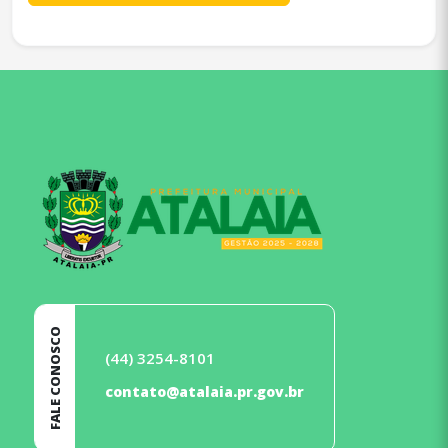
conteúdo
rodapé
FALE CONOSCO
(44) 3254-8101
contato@atalaia.pr.gov.br